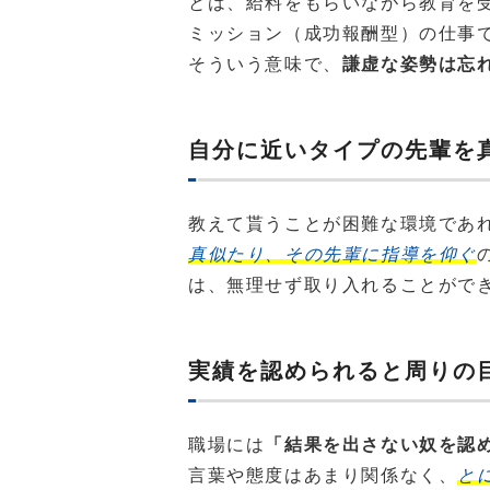
とは、給料をもらいながら教育を
ミッション（成功報酬型）の仕事
そういう意味で、
謙虚な姿勢は忘
自分に近いタイプの先輩を
教えて貰うことが困難な環境であ
真似たり、その先輩に指導を仰ぐ
は、無理せず取り入れることがで
実績を認められると周りの
職場には
「結果を出さない奴を認
言葉や態度はあまり関係なく、
と