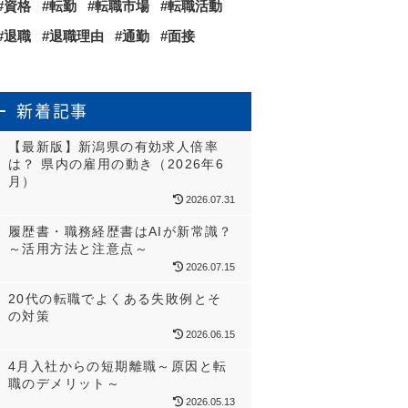
資格
転勤
転職市場
転職活動
退職
退職理由
通勤
面接
新着記事
【最新版】新潟県の有効求人倍率
は？ 県内の雇用の動き（2026年6
月）
2026.07.31
履歴書・職務経歴書はAIが新常識？
～活用方法と注意点～
2026.07.15
20代の転職でよくある失敗例とそ
の対策
2026.06.15
4月入社からの短期離職～原因と転
職のデメリット～
2026.05.13