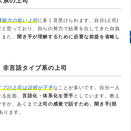
ス系の上司
感能力の低い上司
に多く見受けられます。自分(上司)
だと思っており、自らの努力で結果を出してきた自負
。また、
聞き手が理解するために必要な前提を省略し
、非言語タイプ系の上司
イプの上司は説明が下手
なことが多いです。自分一人
せる反面、
言語化・体系化を苦手
としています。教え
ですが、あくまで
上司の感覚で話すため、聞き手(部
あります。