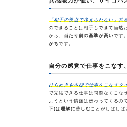
共感能力が低い、サイコパ
「相手の視点で考えられない」共
のできることは相手もできて当然
から、
当たり前の基準が高い
です
がち
です。
自分の感覚で仕事をこなす
ひらめきや本能で仕事をこなすタ
で完結できる仕事は問題なくこな
ようという情熱は伝わってくるの
下)は理解に苦しむ
ことがしばしば