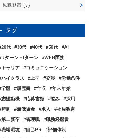
転職動画
(3)
タグ
20代
30代
40代
50代
AI
Uターン・Iターン
WEB面接
キャリア
コミュニケーション
ハイクラス
上司
交渉
労働条件
学歴
履歴書
年収
年末年始
志望動機
応募書類
悩み
採用
時間
最低賃金
求人
社員教育
第二新卒
管理職
職務経歴書
職場環境
自己PR
評価体制