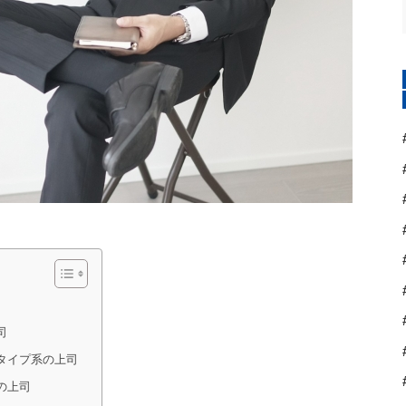
司
タイプ系の上司
の上司