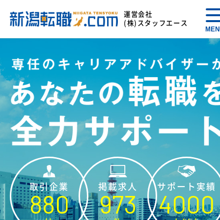
運営会社
(株)スタッフエース
MEN
取引企業
掲載求人
サポート実績
880
973
4000