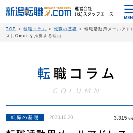
運営会社
(株)スタッフエース
MEN
TOP
>
転職コラム
>
転職の基礎
>
転職活動用メールアド
スにGmailを推奨する理由
転
職コラム
COLUMN
転職の基礎
2023.10.20
3,315
vi