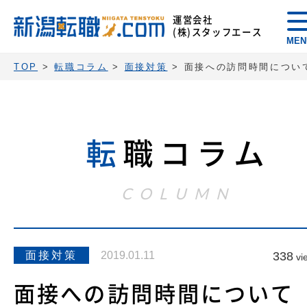
運営会社
(株)スタッフエース
MEN
TOP
>
転職コラム
>
面接対策
>
面接への訪問時間につい
転
職コラム
COLUMN
面接対策
2019.01.11
338
vi
面接への訪問時間について