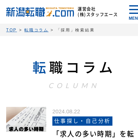
運営会社
(株)スタッフエース
MEN
TOP
>
転職コラム
>
「採用」検索結果
転
職コラム
COLUMN
2024.08.22
仕事探し・自己分析
「求人の多い時期」を転