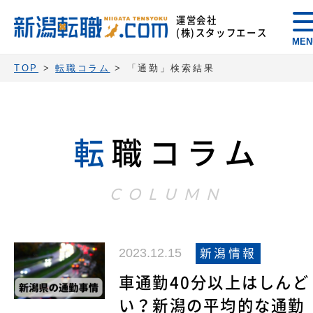
運営会社
(株)スタッフエース
MEN
TOP
>
転職コラム
>
「通勤」検索結果
転
職コラム
COLUMN
2023.12.15
新潟情報
車通勤40分以上はしんど
い？新潟の平均的な通勤