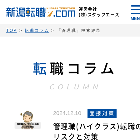
運営会社
(株)スタッフエース
MEN
TOP
>
転職コラム
>
「管理職」検索結果
転
職コラム
COLUMN
2024.12.10
面接対策
管理職(ハイクラス)転職
リスクと対策