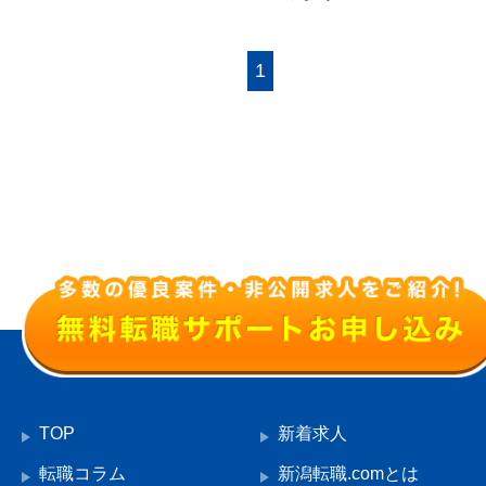
1
TOP
新着求人
転職コラム
新潟転職.comとは