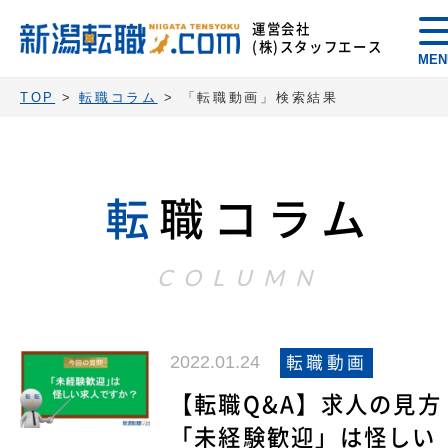
運営会社
(株)スタッフエース
MEN
TOP
>
転職コラム
>
「転職動画」検索結果
転
職コラム
COLUMN
2022.01.24
転職動画
【転職Q&A】求人の見方
「未経験歓迎」は怪しい