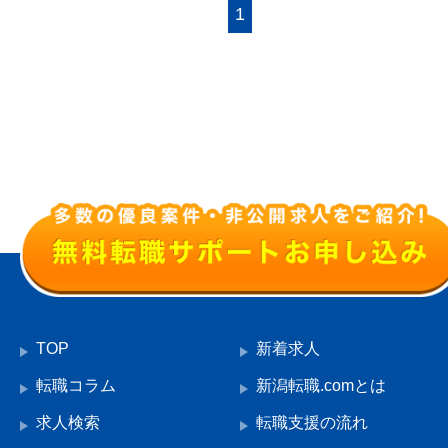
1
TOP
新着求人
転職コラム
新潟転職.comとは
求人検索
転職支援の流れ