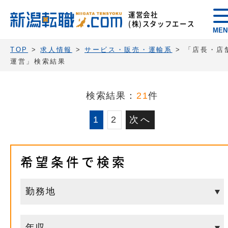
運営会社
(株)スタッフエース
MEN
TOP
>
求人情報
>
サービス・販売・運輸系
>
「店長・店
運営」検索結果
検索結果：
21
件
1
2
次へ
希望条件で検索