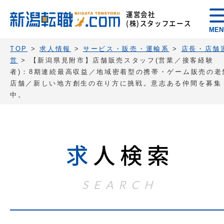
運営会社
(株)スタッフエース
MEN
TOP
>
求人情報
>
サービス・販売・運輸系
>
店長・店舗
営
>
【新潟県見附市】店舗販売スタッフ(営業／接客経験
者)：8期連続最高収益／地域密着型の携帯・ゲーム販売の老
店舗／新しい地方創生の在り方に挑戦。意志ある仲間を募集
中。
求
人検索
SEARCH