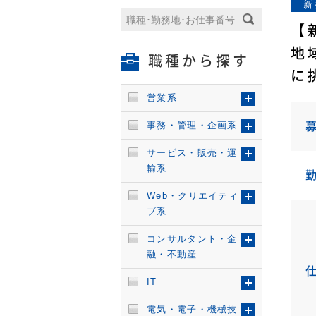
新
【
地
職種から探す
に
営業系
事務・管理・企画系
サービス・販売・運
輸系
Web・クリエイティ
ブ系
コンサルタント・金
融・不動産
IT
電気・電子・機械技