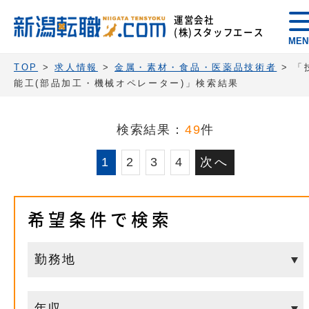
運営会社
(株)スタッフエース
MEN
TOP
>
求人情報
>
金属・素材・食品・医薬品技術者
>
「
能工(部品加工・機械オペレーター)」検索結果
検索結果：
49
件
1
2
3
4
次へ
希望条件で検索