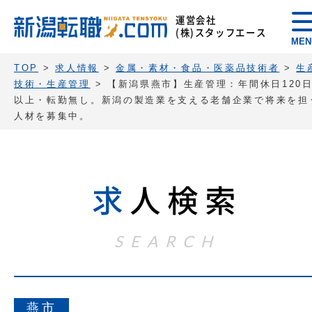
運営会社
(株)スタッフエース
MEN
TOP
>
求人情報
>
金属・素材・食品・医薬品技術者
>
生
技術・生産管理
>
【新潟県燕市】生産管理：年間休日120
以上・転勤無し。新潟の製造業を支える老舗企業で将来を担
人材を募集中。
求
人検索
SEARCH
燕市