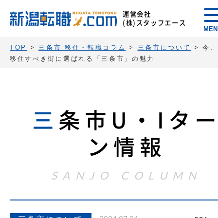
運営会社
(株)スタッフエース
MEN
TOP
>
三条市 移住・転職コラム
>
三条市について
>
今、
移住すべき街に選ばれる「三条市」の魅力
三
条市U・Iタ
ン情報
SANJO COLUMN