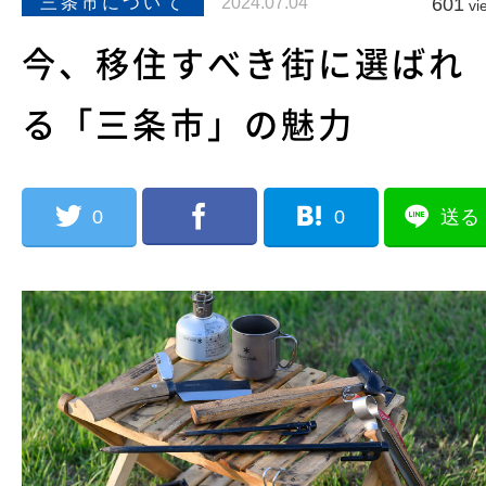
三条市について
2024.07.04
601
vi
今、移住すべき街に選ばれ
る「三条市」の魅力
0
0
送る