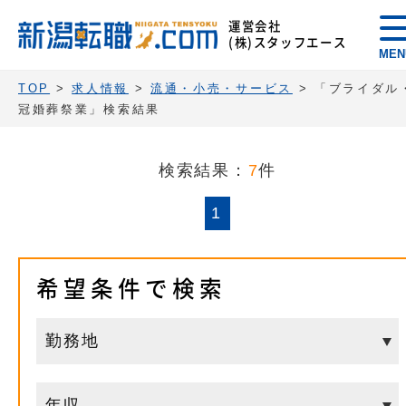
運営会社
(株)スタッフエース
MEN
TOP
>
求人情報
>
流通・小売・サービス
>
「ブライダル
冠婚葬祭業」検索結果
検索結果：
7
件
1
希望条件で検索