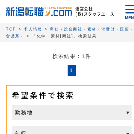
運営会社
(株)スタッフエース
MEN
TOP
>
求人情報
>
商社（総合商社・素材・消費財・医薬
食品系）
>
「化学・素材[商社]」検索結果
検索結果：
1
件
1
希望条件で検索