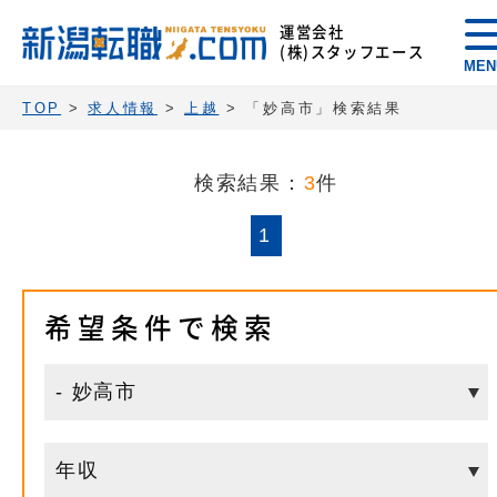
運営会社
(株)スタッフエース
MEN
TOP
>
求人情報
>
上越
>
「妙高市」検索結果
検索結果：
3
件
1
希望条件で検索