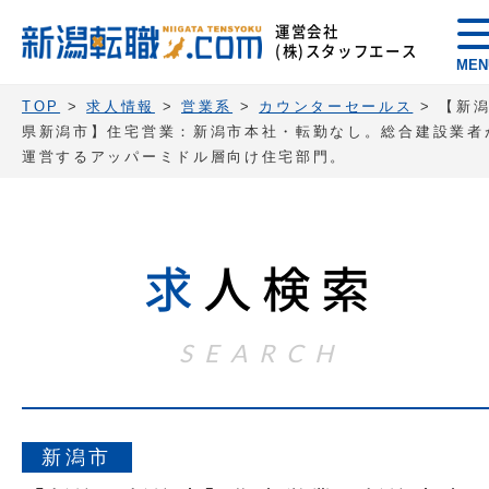
運営会社
(株)スタッフエース
MEN
TOP
>
求人情報
>
営業系
>
カウンターセールス
>
【新
県新潟市】住宅営業：新潟市本社・転勤なし。総合建設業者
運営するアッパーミドル層向け住宅部門。
求
人検索
SEARCH
新潟市