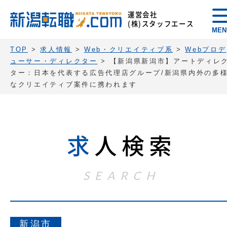
運営会社
(株)スタッフエース
MEN
TOP
>
求人情報
>
Web・クリエイティブ系
>
Webプロデ
ューサー・ディレクター
>
【新潟県新潟市】アートディレ
ター：日本を代表する広告代理店グループ/新潟県内外の多
なクリエイティブ案件に携われます
求
人検索
SEARCH
新潟市