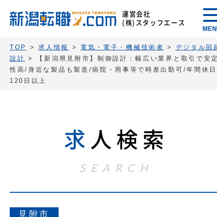
運営会社
(株)スタッフエース
MEN
TOP
>
求人情報
>
電気・電子・機械技術者
>
デジタル回
設計
>
【新潟県見附市】制御設計：幅広い業界と取引で安
性高/身近な製品も製造/病院・用事等で時差出勤可/年間休日
120日以上
求
人検索
SEARCH
見附市