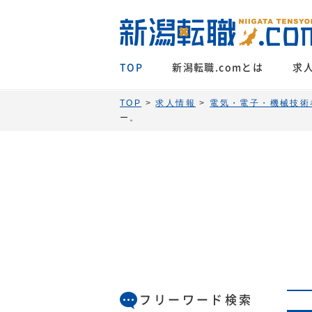
TOP
新潟転職.comとは
求
TOP
>
求人情報
>
電気・電子・機械技術
ー。
フリーワード検索