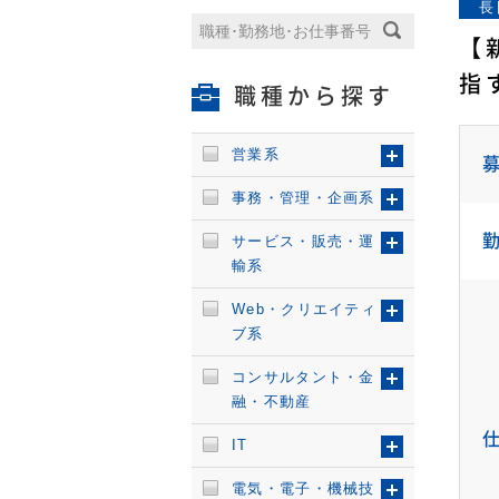
長
【
指
職種から探す
営業系
事務・管理・企画系
サービス・販売・運
輸系
Web・クリエイティ
ブ系
コンサルタント・金
融・不動産
IT
電気・電子・機械技