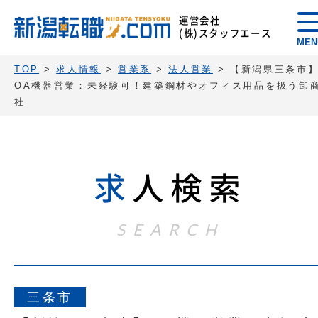
運営会社
(株)スタッフエース
MEN
TOP
>
求人情報
>
営業系
>
法人営業
>
【新潟県三条市
OA機器営業：未経験可！建築鋼材やオフィス用品を扱う卸
社
求
人検索
SEARCH
三条市