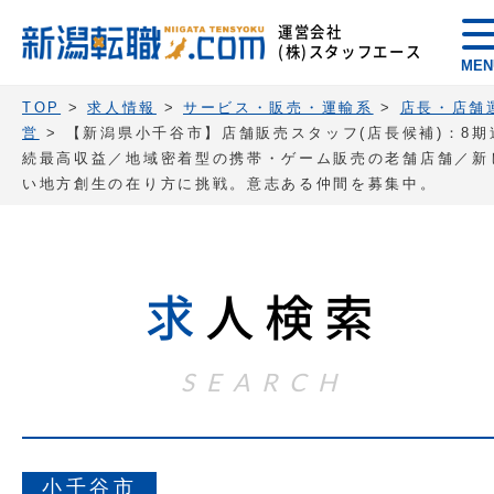
運営会社
(株)スタッフエース
MEN
TOP
>
求人情報
>
サービス・販売・運輸系
>
店長・店舗
営
>
【新潟県小千谷市】店舗販売スタッフ(店長候補)：8期
続最高収益／地域密着型の携帯・ゲーム販売の老舗店舗／新
い地方創生の在り方に挑戦。意志ある仲間を募集中。
求
人検索
SEARCH
小千谷市