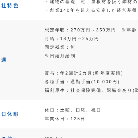
・建物の基礎、柱、屋根材を扱う鋼材の
会社特色
・創業140年を超える安定した経営基
想定年収：270万円～350万円 ※年
月給：18万円～25万円
固定残業：無
※日給月給制
待遇
賞与：年2回計2カ月(昨年度実績)
各種手当：通勤手当(10,000円)
福利厚生：社会保険完備、退職金あり(
休日：土曜、日曜、祝日
休日休暇
年間休日：125日