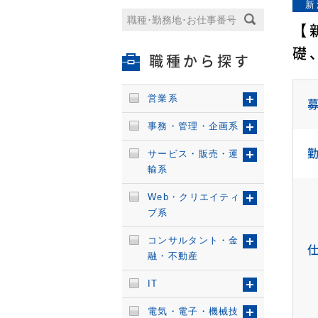
新
【
礎
職種から探す
営業系
事務・管理・企画系
サービス・販売・運
輸系
Web・クリエイティ
ブ系
コンサルタント・金
融・不動産
IT
電気・電子・機械技