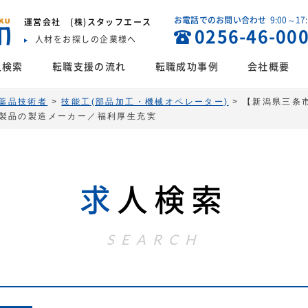
お電話でのお問い合わせ
9:00～17
運営会社
(株)スタッフエース
0256-46-00
人材をお探しの企業様へ
人検索
転職支援の流れ
転職成功事例
会社概要
薬品技術者
>
技能工(部品加工・機械オペレーター)
>
【新潟県三条
製品の製造メーカー／福利厚生充実
求
人検索
SEARCH