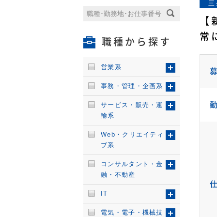
三
【
常
職種から探す
営業系
事務・管理・企画系
サービス・販売・運
輸系
Web・クリエイティ
ブ系
コンサルタント・金
融・不動産
IT
電気・電子・機械技