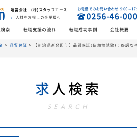
お電話でのお問い合わせ
9:00～17
運営会社
(株)スタッフエース
0256-46-00
人材をお探しの企業様へ
人検索
転職支援の流れ
転職成功事例
会社概要
者
>
品質保証
>
【新潟県新発田市】品質保証(信頼性試験)：好調な
求
人検索
SEARCH