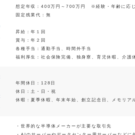
想定年収：400万円～700万円 ※経験・年齢に応
固定残業代：無
待
昇給：年１回
遇
賞与：年２回
各種手当：通勤手当、時間外手当
福利厚生：社会保険完備、独身寮、育児休暇、介護
休
年間休日：128日
日
休日：土・日・祝
休
休暇：夏季休暇、年末年始、創立記念日、メモリア
暇
・世界的な半導体メーカーが主要な取引先
そ
・AIのサーバーやデータセンター用サーバーなどに