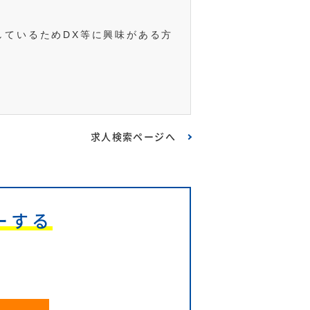
しているためDX等に興味がある方
求人検索ページへ
ーする
6