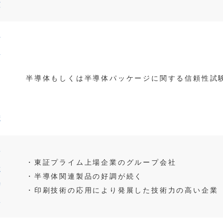
験
活
か
せ
半導体もしくは半導体パッケージに関する信頼性試
る
知
識
会
・東証プライム上場企業のグループ会社
社
・半導体関連製品の好調が続く
特
・印刷技術の応用により発展した技術力の高い企業
色