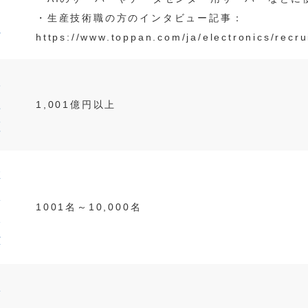
の
・生産技術職の方のインタビュー記事：
他
https://www.toppan.com/ja/electronics/recru
売
上
1,001億円以上
額
従
業
1001名～10,000名
員
数
求