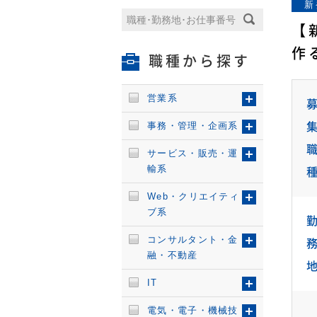
新
【
作
職種から探す
営業系
事務・管理・企画系
サービス・販売・運
輸系
Web・クリエイティ
ブ系
コンサルタント・金
融・不動産
IT
電気・電子・機械技