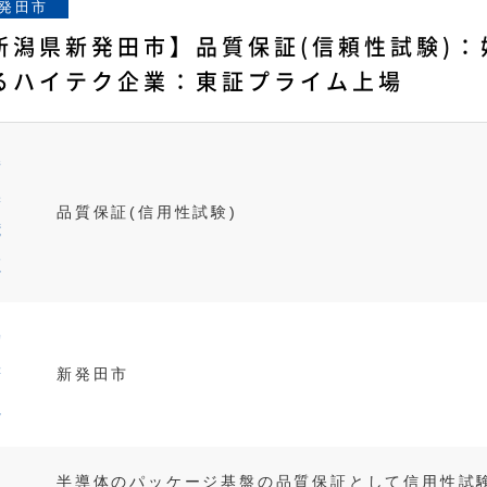
発田市
新潟県新発田市】品質保証(信頼性試験)
るハイテク企業：東証プライム上場
募
集
品質保証(信用性試験)
職
種
勤
務
新発田市
地
半導体のパッケージ基盤の品質保証として信用性試