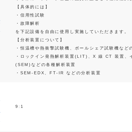
【具体的には】
・信用性試験
仕
・故障解析
事
を下記設備を自由に使用し実施していただきます。
【分析装置について】
内
・恒温槽や熱衝撃試験機、ボールシェア試験機など
容
・ロックイン発熱解析装置(LIT)、X 線 CT 装
(SEM)などの各種解析装置
・SEM-EDX、FT-IR などの分析装置
男
女
9:1
比
率