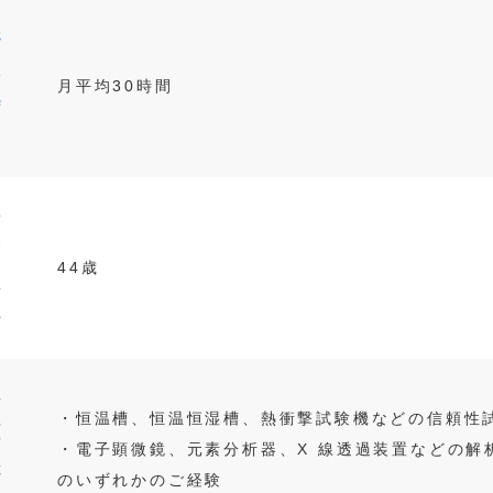
残
業
月平均30時間
時
間
平
均
44歳
年
齢
必
・恒温槽、恒温恒湿槽、熱衝撃試験機などの信頼性
須
・電子顕微鏡、元素分析器、X 線透過装置などの解
経
のいずれかのご経験