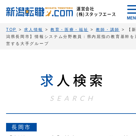
運営会社
(株)スタッフエース
MEN
TOP
>
求人情報
>
教育・医療・福祉
>
教師・講師
>
【
潟県長岡市】情報システム分野教員：県内屈指の教育基幹を
営する大手グループ
求
人検索
SEARCH
長岡市