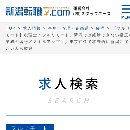
運営会社
(株)スタッフエース
MEN
TOP
>
求人情報
>
事務・管理・企画系
>
経理
>
【フル
モート】税理士：フルリモート／新潟では経験できない幅広
業務の習得／スキルアップ可／東京在住で将来的に新潟に戻
たい人も歓迎
求
人検索
SEARCH
フルリモート