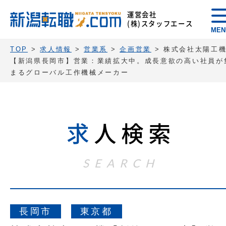
運営会社
(株)スタッフエース
MEN
TOP
>
求人情報
>
営業系
>
企画営業
>
株式会社太陽工
【新潟県長岡市】営業：業績拡大中。成長意欲の高い社員が
まるグローバル工作機械メーカー
求
人検索
SEARCH
長岡市
東京都