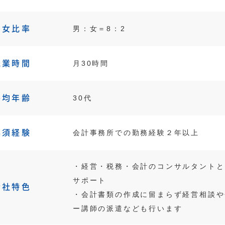
男女比率
男：女＝8：2
残業時間
月30時間
平均年齢
30代
必須経験
会計事務所での勤務経験２年以上
・経営・税務・会計のコンサルタントと
サポート
会社特色
・会計書類の作成に留まらず経営相談や
ー講師の派遣なども行います