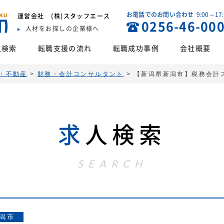
お電話でのお問い合わせ
9:00～17
運営会社
(株)スタッフエース
0256-46-00
人材をお探しの企業様へ
人検索
転職支援の流れ
転職成功事例
会社概要
・不動産
>
財務・会計コンサルタント
>
【新潟県新潟市】税務会計
求
人検索
SEARCH
潟市