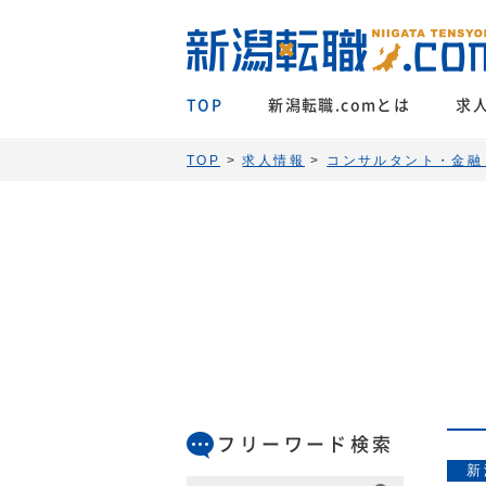
TOP
新潟転職.comとは
求
TOP
>
求人情報
>
コンサルタント・金融
フリーワード検索
新