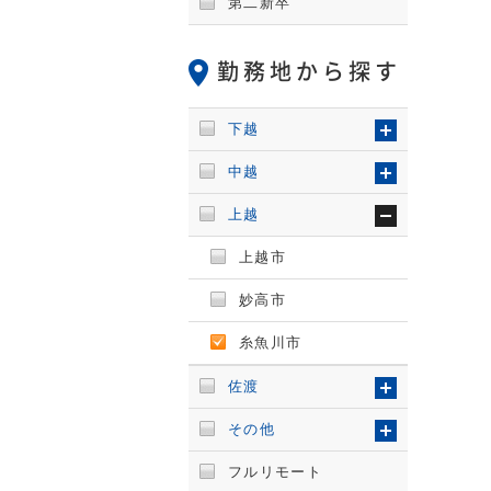
第二新卒
勤務地から探す
下越
中越
上越
上越市
妙高市
糸魚川市
佐渡
その他
フルリモート