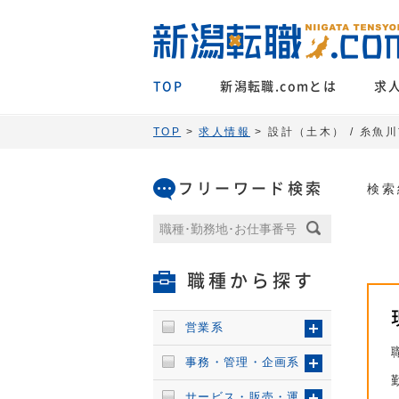
TOP
新潟転職.comとは
求
TOP
>
求人情報
> 設計（土木） / 糸魚
フリーワード検索
検索
職種から探す
営業系
事務・管理・企画系
サービス・販売・運