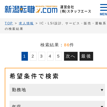
運営会社
(株)スタッフエース
MEN
TOP
>
求人情報
> IC・LSI設計, サービス・販売・運輸系
の検索結果
検索結果：
86
件
1
2
3
4
5
次へ
最後
希望条件で検索