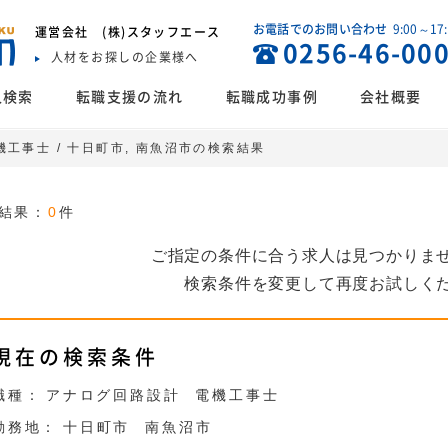
お電話でのお問い合わせ
9:00～17
運営会社
(株)スタッフエース
0256-46-00
人材をお探しの企業様へ
人検索
転職支援の流れ
転職成功事例
会社概要
機工事士 / 十日町市, 南魚沼市の検索結果
結果：
0
件
ご指定の条件に合う求人は見つかりま
検索条件を変更して再度お試しく
現在の検索条件
職種：
アナログ回路設計
電機工事士
勤務地：
十日町市
南魚沼市