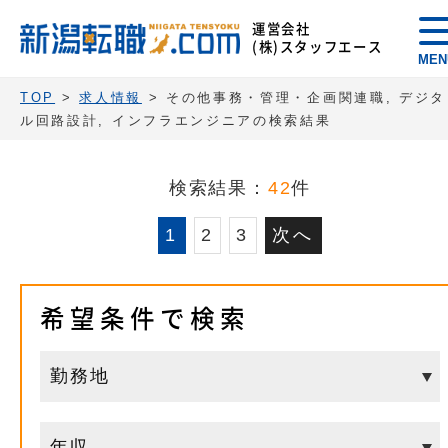
運営会社
(株)スタッフエース
MEN
TOP
>
求人情報
> その他事務・管理・企画関連職, デジタ
ル回路設計, インフラエンジニアの検索結果
検索結果：
42
件
1
2
3
次へ
希望条件で検索