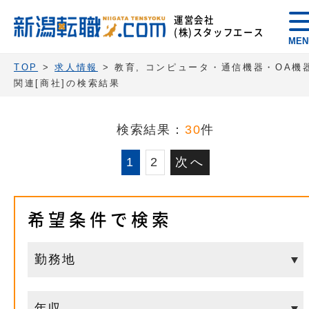
運営会社
(株)スタッフエース
MEN
TOP
>
求人情報
> 教育, コンピュータ・通信機器・OA機
関連[商社]の検索結果
検索結果：
30
件
1
2
次へ
希望条件で検索