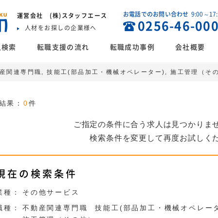
お電話でのお問い合わせ
9:00～17
運営会社
(株)スタッフエース
0256-46-00
人材をお探しの企業様へ
人検索
転職支援の流れ
転職成功事例
会社概要
動産関連専門職, 技能工(部品加工・機械オペレーター), 施工管理（
結果：
0
件
ご指定の条件に合う求人は見つかりま
検索条件を変更して再度お試しく
現在の検索条件
業種：
その他サービス
職種：
不動産関連専門職
技能工(部品加工・機械オペレー