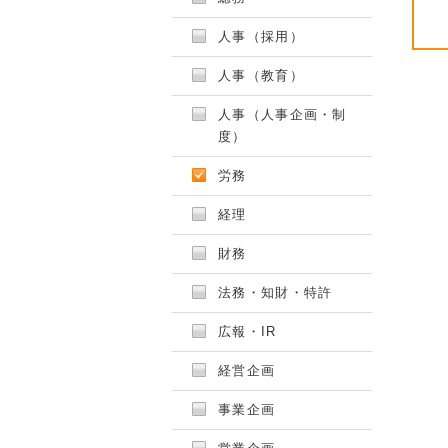
人事（採用）
人事（教育）
人事（人事企画・制
度）
労務
経理
財務
法務・知財・特許
広報・IR
経営企画
事業企画