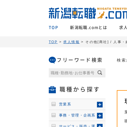
TOP
新潟転職.comとは
求
TOP
>
求人情報
> その他[商社] / 人
フリーワード検索
検索
職種から探す
営業系
事務・管理・企画系
サービス・販売・運