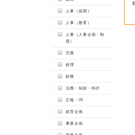
人事（採用）
人事（教育）
人事（人事企画・制
度）
労務
経理
財務
法務・知財・特許
広報・IR
経営企画
事業企画