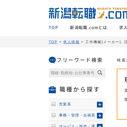
TOP
新潟転職.comとは
求
TOP
>
求人情報
> 工作機械[メーカー],
フリーワード検索
検索
職種から探す
営業系
事務・管理・企画系
サービス・販売・運